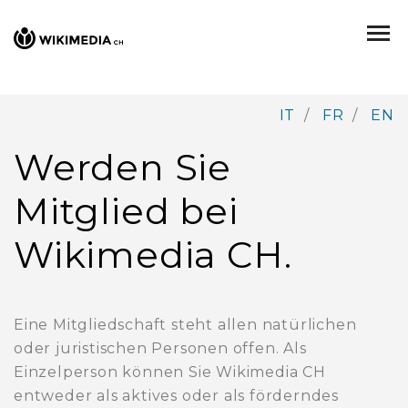
IT
/
FR
/
EN
Werden Sie
Mitglied bei
Wikimedia CH.
Eine Mitgliedschaft steht allen natürlichen
oder juristischen Personen offen. Als
Einzelperson können Sie Wikimedia CH
entweder als aktives oder als förderndes